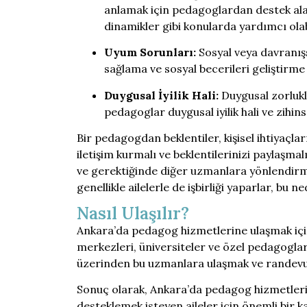
anlamak için pedagoglardan destek alabili
dinamikler gibi konularda yardımcı olabi
Uyum Sorunları:
Sosyal veya davranış
sağlama ve sosyal becerileri geliştirme
Duygusal İyilik Hali:
Duygusal zorlukla
pedagoglar duygusal iyilik hali ve zihins
Bir pedagogdan beklentiler, kişisel ihtiyaçlar
iletişim kurmalı ve beklentilerinizi paylaşm
ve gerektiğinde diğer uzmanlara yönlendirme
genellikle ailelerle de işbirliği yaparlar, bu
Nasıl Ulaşılır?
Ankara’da pedagog hizmetlerine ulaşmak için
merkezleri, üniversiteler ve özel pedagoglar
üzerinden bu uzmanlara ulaşmak ve randev
Sonuç olarak, Ankara’da pedagog hizmetleri, 
desteklemek isteyen aileler için önemli bir 