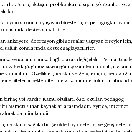
rler. Aile içi iletişim problemleri, disiplin yöntemleri ve ail
lirler.
sal uyum sorunları yaşayan bireyler için, pedagoglar uyum
 konusunda destek sunabilirler.
r, anksiyete, depresyon gibi sorunlar yaşayan bireyler için
el sağlık konularında destek sağlayabilirler.
ınıza ve sorunlarınıza bağlı olarak değişebilir. Terapistinizl
alısınız. Pedagogunuz size uygun çözümler sunmalı, sizi anla
 yapmalıdır. Özellikle çocuklar ve gençler için, pedagogla
 nedenle ailelerin beklentileri de göz önünde bulundurulmalıdır
 birkaç yol vardır. Kamu okulları, özel okullar, pedagog
 bu hizmeti sunan kaynaklar arasındadır. Ayrıca, internet
u almak da mümkündür.
çocukların sağlıklı bir şekilde büyümelerini ve gelişmelerin
kaynaktır. Pedagoglar, çocukların potansiyellerini keşfetmel