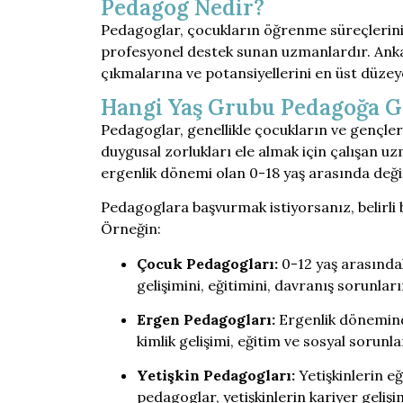
Pedagog Nedir?
Pedagoglar, çocukların öğrenme süreçlerini, 
profesyonel destek sunan uzmanlardır. Ankar
çıkmalarına ve potansiyellerini en üst düzey
Hangi Yaş Grubu Pedagoğa Gi
Pedagoglar, genellikle çocukların ve gençle
duygusal zorlukları ele almak için çalışan u
ergenlik dönemi olan 0-18 yaş arasında değişe
Pedagoglara başvurmak istiyorsanız, belirli b
Örneğin:
Çocuk Pedagogları:
0-12 yaş arasında
gelişimini, eğitimini, davranış sorunları
Ergen Pedagogları:
Ergenlik dönemind
kimlik gelişimi, eğitim ve sosyal sorunlar
Yetişkin Pedagogları:
Yetişkinlerin e
pedagoglar, yetişkinlerin kariyer gelişim