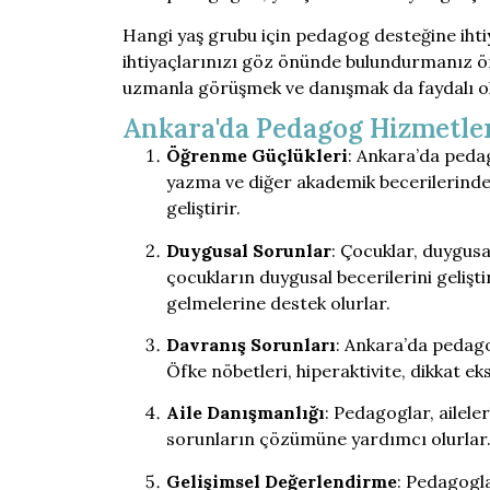
Hangi yaş grubu için pedagog desteğine ihti
ihtiyaçlarınızı göz önünde bulundurmanız ön
uzmanla görüşmek ve danışmak da faydalı ola
Ankara'da Pedagog Hizmetler
Öğrenme Güçlükleri
: Ankara’da peda
yazma ve diğer akademik becerilerinde k
geliştirir.
Duygusal Sorunlar
: Çocuklar, duygusa
çocukların duygusal becerilerini geliş
gelmelerine destek olurlar.
Davranış Sorunları
: Ankara’da pedago
Öfke nöbetleri, hiperaktivite, dikkat eks
Aile Danışmanlığı
: Pedagoglar, ailelerl
sorunların çözümüne yardımcı olurlar
Gelişimsel Değerlendirme
: Pedagogla