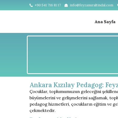
+90 541 716 81 17
info@feyzanuraltindal.com
Ana Sayfa
Ankara Kızılay Pedagog: Fey
Çocuklar, toplumumuzun geleceğini şekillendi
büyümelerini ve gelişmelerini sağlamak, topl
pedagog hizmetleri, çocukların eğitim ve gel
çekmektedir.