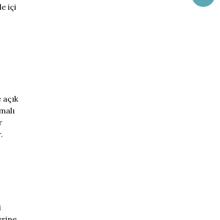
e içi
,
e açık
malı
r
.
i
erine