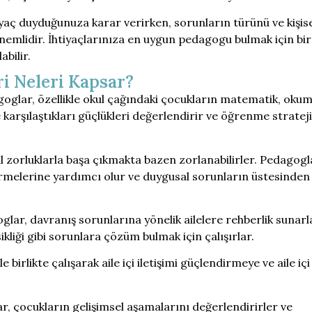
yaç duyduğunuza karar verirken, sorunların türünü ve kişis
emlidir. İhtiyaçlarınıza en uygun pedagogu bulmak için bir
bilir.
i Neleri Kapsar?
goglar, özellikle okul çağındaki çocukların matematik, okum
arşılaştıkları güçlükleri değerlendirir ve öğrenme strateji
l zorluklarla başa çıkmakta bazen zorlanabilirler. Pedagogl
tirmelerine yardımcı olur ve duygusal sorunların üstesinden
glar, davranış sorunlarına yönelik ailelere rehberlik sunarl
ikliği gibi sorunlara çözüm bulmak için çalışırlar.
e birlikte çalışarak aile içi iletişimi güçlendirmeye ve aile içi
.
r, çocukların gelişimsel aşamalarını değerlendirirler ve