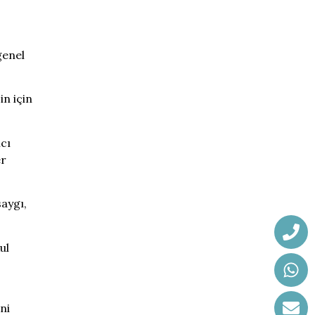
genel
in için
cı
er
saygı,
ul
ni