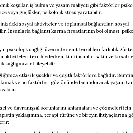
ik koşullar, iş bulma ve yaşam maliyeti gibi faktörler psiko
ce veya güçlükler, psikolojik stres yaratabilir.
nizdeki sosyal aktiviteler ve toplumsal bağlantılar, sosyal
ilir. İnsanlarla bağlantı kurma fırsatlarının bol olması, psiko
in psikolojik sağlığı üzerinde semt tercihleri farklılık göster
 aktiviteleri tercih ederken, kimi insanlar sakin ve kırsal s
ik sağlığınızı etkileyebilir.
ğınıza etkisi kişiseldir ve çeşitli faktörlere bağlıdır. Semti
nlamak ve bu faktörleri göz önünde bulundurarak yaşam tar
yabilir.
insel ve davranışsal sorunlarını anlamaları ve çözmeleri için
erapistin yaklaşımına, terapi türüne ve bireyin ihtiyaçlarına g
erir: