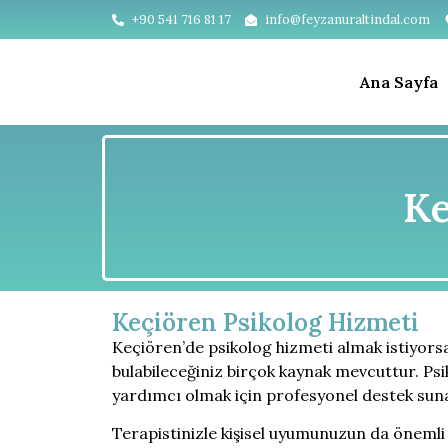
+90 541 716 81 17
info@feyzanuraltindal.com
Ana Sayfa
Ke
Keçiören Psikolog Hizmeti
Keçiören’de psikolog hizmeti almak istiyorsa
bulabileceğiniz birçok kaynak mevcuttur. Psi
yardımcı olmak için profesyonel destek sun
Terapistinizle kişisel uyumunuzun da önemli