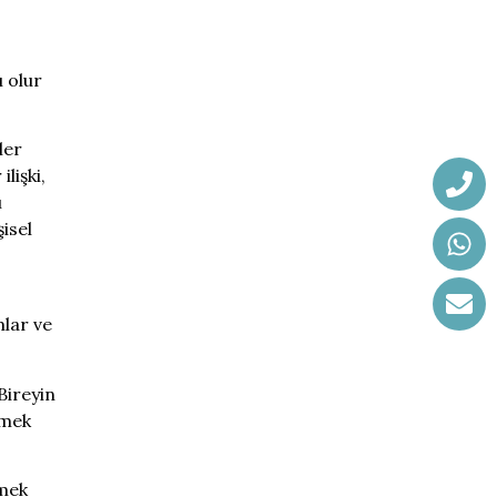
 olur
ler
lişki,
ı
şisel
mlar ve
Bireyin
tmek
tmek