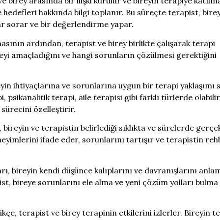
e birey arasında bir ilişki kurulur ve bireyin terapiye katılm
hedefleri hakkında bilgi toplanır. Bu süreçte terapist, bire
ar sorar ve bir değerlendirme yapar.
ının ardından, terapist ve birey birlikte çalışarak terapi
 neyi amaçladığını ve hangi sorunların çözülmesi gerektiğini
yin ihtiyaçlarına ve sorunlarına uygun bir terapi yaklaşımı 
 psikanalitik terapi, aile terapisi gibi farklı türlerde olabilir
sürecini özelleştirir.
bireyin ve terapistin belirlediği sıklıkta ve sürelerde gerçek
imlerini ifade eder, sorunlarını tartışır ve terapistin rehb
ı, bireyin kendi düşünce kalıplarını ve davranışlarını anla
st, bireye sorunlarını ele alma ve yeni çözüm yolları bulma
kçe, terapist ve birey terapinin etkilerini izlerler. Bireyin t