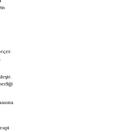
a
yin
seçer.
.
leşir.
erliği
masına
erapi