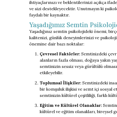
ihtiyaçlarınızı ve beklentilerinizi açıkça ifad
ve sizi destekleyecektir. Unutmayın ki psikol
faydalı bir kaynaktır.
Yaşadığımız Semtin Psikoloj
Yaşadığınız semtin psikolojideki önemi, birçok
kalitenizi, günlük deneyimlerinizi ve psikoloji
önemine dair bazı noktalar:
Çevresel Faktörler:
Semtinizdeki çevres
alanların fazla olması, doğaya yakın ya
semtinizin sessiz veya gürültülü olması, 
etkileyebilir.
Toplumsal İlişkiler:
Semtinizdeki insanl
bir komşuluk ilişkisi ve semt içi sosyal 
semtinizin kültürel çeşitliliği, farklı kül
Eğitim ve Kültürel Olanaklar:
Semtini
kültürel ve eğitim olanakları, bireysel ge