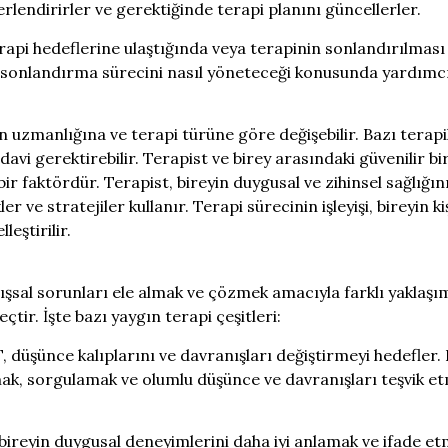
rlendirirler ve gerektiğinde terapi planını güncellerler.
erapi hedeflerine ulaştığında veya terapinin sonlandırılması
e sonlandırma sürecini nasıl yöneteceği konusunda yardımcı
tin uzmanlığına ve terapi türüne göre değişebilir. Bazı terapi
davi gerektirebilir. Terapist ve birey arasındaki güvenilir bir i
ir faktördür. Terapist, bireyin duygusal ve zihinsel sağlığın
er ve stratejiler kullanır. Terapi sürecinin işleyişi, bireyin ki
eştirilir.
nışsal sorunları ele almak ve çözmek amacıyla farklı yaklaşı
eçtir. İşte bazı yaygın terapi çeşitleri:
 düşünce kalıplarını ve davranışları değiştirmeyi hedefler. 
k, sorgulamak ve olumlu düşünce ve davranışları teşvik e
ireyin duygusal deneyimlerini daha iyi anlamak ve ifade e