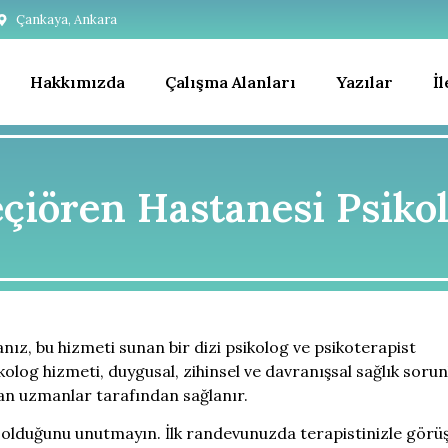
Çankaya, Ankara
Hakkımızda
Çalışma Alanları
Yazılar
İ
çiören Hastanesi Psiko
nız, bu hizmeti sunan bir dizi psikolog ve psikoterapist
kolog hizmeti, duygusal, zihinsel ve davranışsal sağlık soru
an uzmanlar tarafından sağlanır.
 olduğunu unutmayın. İlk randevunuzda terapistinizle görü