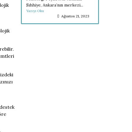
lojik
Sıhhiye, Ankara’nın merkezi...
Yazıyı Oku
Ağustos 21, 2023
lojik
ebilir.
emtleri
nizdeki
zınızı
 destek
öre