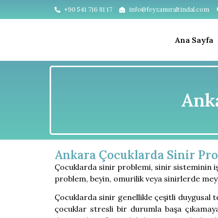
+90 541 716 81 17
info@feyzanuraltindal.com
Ana Sayfa
Anka
Ankara Çocuklarda Sinir Pro
Çocuklarda sinir problemi, sinir sisteminin işl
problem, beyin, omurilik veya sinirlerde mey
Çocuklarda sinir genellikle çeşitli duygusal 
çocuklar stresli bir durumla başa çıkamayab