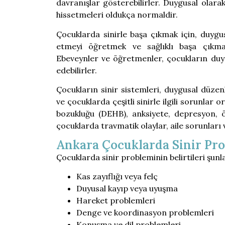
davranışlar gösterebilirler. Duygusal olara
hissetmeleri oldukça normaldir.
Çocuklarda sinirle başa çıkmak için, duygus
etmeyi öğretmek ve sağlıklı başa çıkm
Ebeveynler ve öğretmenler, çocukların duygu
edebilirler.
Çocukların sinir sistemleri, duygusal düzenl
ve çocuklarda çeşitli sinirle ilgili sorunlar o
bozukluğu (DEHB), anksiyete, depresyon, öfk
çocuklarda travmatik olaylar, aile sorunları v
Ankara Çocuklarda Sinir Prob
Çocuklarda sinir probleminin belirtileri şunlar
Kas zayıflığı veya felç
Duyusal kayıp veya uyuşma
Hareket problemleri
Denge ve koordinasyon problemleri
Konuşma ve dil problemleri