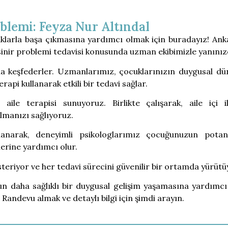
blemi: Feyza Nur Altındal
klarla başa çıkmasına yardımcı olmak için buradayız! Ank
a sinir problemi tedavisi konusunda uzman ekibimizle yanınız
yla keşfederler. Uzmanlarımız, çocuklarınızın duygusal dü
api kullanarak etkili bir tedavi sağlar.
ile terapisi sunuyoruz. Birlikte çalışarak, aile içi il
olmanızı sağlıyoruz.
lanarak, deneyimli psikologlarımız çocuğunuzun potans
lerine yardımcı olur.
gösteriyor ve her tedavi sürecini güvenilir bir ortamda yürüt
 daha sağlıklı bir duygusal gelişim yaşamasına yardımc
Randevu almak ve detaylı bilgi için şimdi arayın.