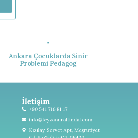
Ankara Çocuklarda Sinir
Problemi Pedagog
İletişim
+90 541 716 81 17
info@feyzanuraltindal.com
Kızılay, Servet Apt, Meşrutiyet
Cd. No:5/7 kat:4, 06420