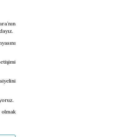
ara’nın
dayız.
nyasını
etişimi
iyelini
üyoruz.
ı olmak