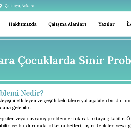
Çankaya, Ankara
Hakkımızda
Çalışma Alanları
Yazılar
İ
ra Çocuklarda Sinir Pro
blemi Nedir?
eyişini etkileyen ve çeşitli belirtilere yol açabilen bir duru
dana gelebilir.
tepkiler veya davranış problemleri olarak ortaya çıkabilir. Ö
ilir ve bu durumda öfke nöbetleri, aşırı tepkiler veya ge