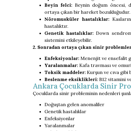
Beyin felci:
Beynin doğum öncesi, d
ortaya çıkan bir hareket bozukluğudur.
Nöromusküler hastalıklar:
Kasların
hastalıktır.
Genetik hastalıklar:
Down sendromu v
sistemini etkileyebilir.
2. Sonradan ortaya çıkan sinir problemler
Enfeksiyonlar:
Menenjit ve ensefalit gi
Yaralanmalar:
Kafa travması ve omurili
Toksik maddeler:
Kurşun ve cıva gibi 
Beslenme eksiklikleri:
B12 vitamini ve 
Ankara Çocuklarda Sinir Pr
Çocuklarda sinir probleminin nedenleri şunlar
Doğuştan gelen anomaliler
Genetik hastalıklar
Enfeksiyonlar
Yaralanmalar