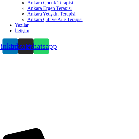
Ankara Çocuk Terapisi
Ankara Ergen Terapisi
Ankara Yetişkin Terapisi
Ankara Çift ve Aile Terapisi
Yazılar
İletişim
inkedin
Instagram
Whatsapp