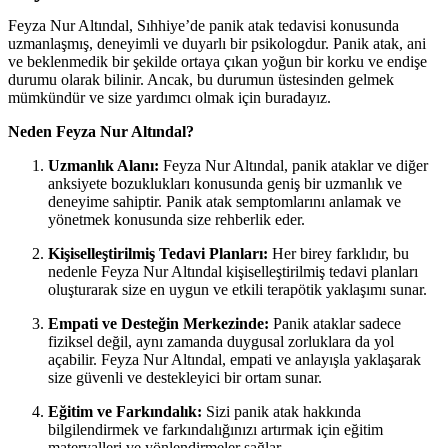
Feyza Nur Altındal, Sıhhiye’de panik atak tedavisi konusunda
uzmanlaşmış, deneyimli ve duyarlı bir psikologdur. Panik atak, ani
ve beklenmedik bir şekilde ortaya çıkan yoğun bir korku ve endişe
durumu olarak bilinir. Ancak, bu durumun üstesinden gelmek
mümkündür ve size yardımcı olmak için buradayız.
Neden Feyza Nur Altındal?
Uzmanlık Alanı:
Feyza Nur Altındal, panik ataklar ve diğer
anksiyete bozuklukları konusunda geniş bir uzmanlık ve
deneyime sahiptir. Panik atak semptomlarını anlamak ve
yönetmek konusunda size rehberlik eder.
Kişiselleştirilmiş Tedavi Planları:
Her birey farklıdır, bu
nedenle Feyza Nur Altındal kişiselleştirilmiş tedavi planları
oluşturarak size en uygun ve etkili terapötik yaklaşımı sunar.
Empati ve Desteğin Merkezinde:
Panik ataklar sadece
fiziksel değil, aynı zamanda duygusal zorluklara da yol
açabilir. Feyza Nur Altındal, empati ve anlayışla yaklaşarak
size güvenli ve destekleyici bir ortam sunar.
Eğitim ve Farkındalık:
Sizi panik atak hakkında
bilgilendirmek ve farkındalığınızı artırmak için eğitim
materyalleri ve yönlendirmeler sağlar.