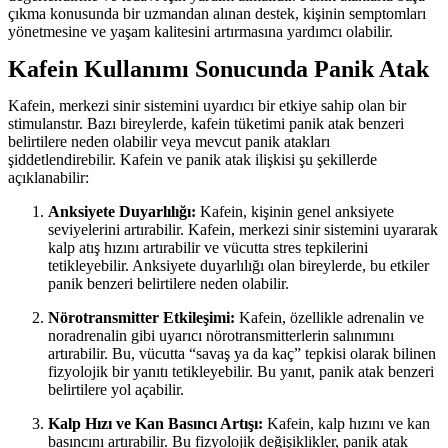
çıkma konusunda bir uzmandan alınan destek, kişinin semptomları
yönetmesine ve yaşam kalitesini artırmasına yardımcı olabilir.
Kafein Kullanımı Sonucunda Panik Atak
Kafein, merkezi sinir sistemini uyardıcı bir etkiye sahip olan bir
stimulanstır. Bazı bireylerde, kafein tüketimi panik atak benzeri
belirtilere neden olabilir veya mevcut panik atakları
şiddetlendirebilir. Kafein ve panik atak ilişkisi şu şekillerde
açıklanabilir:
Anksiyete Duyarlılığı:
Kafein, kişinin genel anksiyete
seviyelerini artırabilir. Kafein, merkezi sinir sistemini uyararak
kalp atış hızını artırabilir ve vücutta stres tepkilerini
tetikleyebilir. Anksiyete duyarlılığı olan bireylerde, bu etkiler
panik benzeri belirtilere neden olabilir.
Nörotransmitter Etkileşimi:
Kafein, özellikle adrenalin ve
noradrenalin gibi uyarıcı nörotransmitterlerin salınımını
artırabilir. Bu, vücutta “savaş ya da kaç” tepkisi olarak bilinen
fizyolojik bir yanıtı tetikleyebilir. Bu yanıt, panik atak benzeri
belirtilere yol açabilir.
Kalp Hızı ve Kan Basıncı Artışı:
Kafein, kalp hızını ve kan
basıncını artırabilir. Bu fizyolojik değişiklikler, panik atak