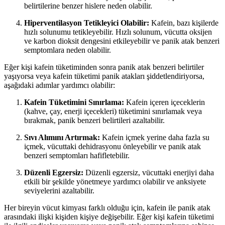
belirtilerine benzer hislere neden olabilir.
Hiperventilasyon Tetikleyici Olabilir:
Kafein, bazı kişilerde
hızlı solunumu tetikleyebilir. Hızlı solunum, vücutta oksijen
ve karbon dioksit dengesini etkileyebilir ve panik atak benzeri
semptomlara neden olabilir.
Eğer kişi kafein tüketiminden sonra panik atak benzeri belirtiler
yaşıyorsa veya kafein tüketimi panik atakları şiddetlendiriyorsa,
aşağıdaki adımlar yardımcı olabilir:
Kafein Tüketimini Sınırlama:
Kafein içeren içeceklerin
(kahve, çay, enerji içecekleri) tüketimini sınırlamak veya
bırakmak, panik benzeri belirtileri azaltabilir.
Sıvı Alımını Artırmak:
Kafein içmek yerine daha fazla su
içmek, vücuttaki dehidrasyonu önleyebilir ve panik atak
benzeri semptomları hafifletebilir.
Düzenli Egzersiz:
Düzenli egzersiz, vücuttaki enerjiyi daha
etkili bir şekilde yönetmeye yardımcı olabilir ve anksiyete
seviyelerini azaltabilir.
Her bireyin vücut kimyası farklı olduğu için, kafein ile panik atak
arasındaki ilişki kişiden kişiye değişebilir. Eğer kişi kafein tüketimi