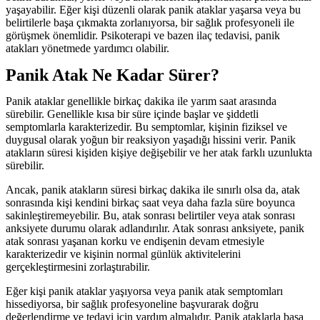
yaşayabilir. Eğer kişi düzenli olarak panik ataklar yaşarsa veya bu
belirtilerle başa çıkmakta zorlanıyorsa, bir sağlık profesyoneli ile
görüşmek önemlidir. Psikoterapi ve bazen ilaç tedavisi, panik
atakları yönetmede yardımcı olabilir.
Panik Atak Ne Kadar Sürer?
Panik ataklar genellikle birkaç dakika ile yarım saat arasında
sürebilir. Genellikle kısa bir süre içinde başlar ve şiddetli
semptomlarla karakterizedir. Bu semptomlar, kişinin fiziksel ve
duygusal olarak yoğun bir reaksiyon yaşadığı hissini verir. Panik
atakların süresi kişiden kişiye değişebilir ve her atak farklı uzunlukta
sürebilir.
Ancak, panik atakların süresi birkaç dakika ile sınırlı olsa da, atak
sonrasında kişi kendini birkaç saat veya daha fazla süre boyunca
sakinleştiremeyebilir. Bu, atak sonrası belirtiler veya atak sonrası
anksiyete durumu olarak adlandırılır. Atak sonrası anksiyete, panik
atak sonrası yaşanan korku ve endişenin devam etmesiyle
karakterizedir ve kişinin normal günlük aktivitelerini
gerçekleştirmesini zorlaştırabilir.
Eğer kişi panik ataklar yaşıyorsa veya panik atak semptomları
hissediyorsa, bir sağlık profesyoneline başvurarak doğru
değerlendirme ve tedavi için yardım almalıdır. Panik ataklarla başa