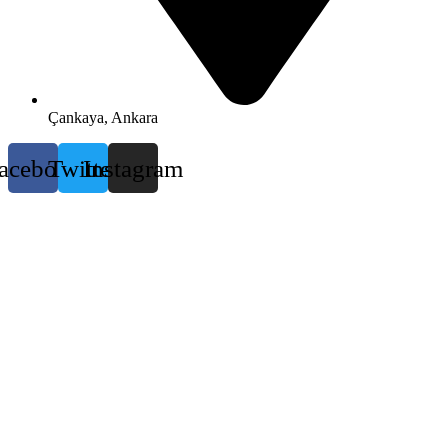
Çankaya, Ankara
acebook
Twitter
Instagram