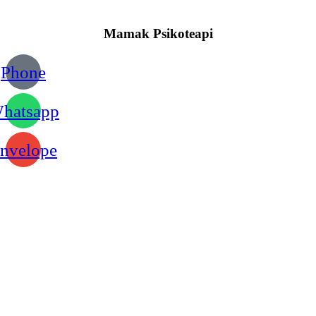
Mamak Psikoteapi
Phone
hatsapp
nvelope