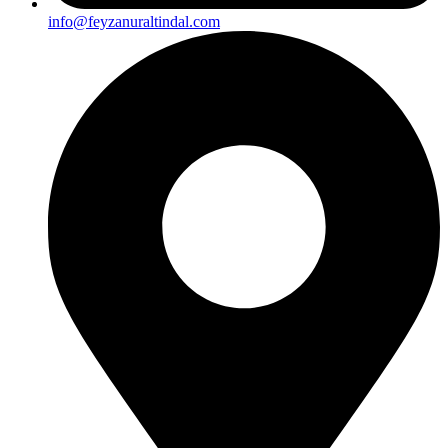
info@feyzanuraltindal.com