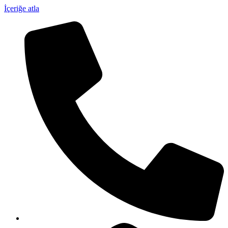
İçeriğe atla